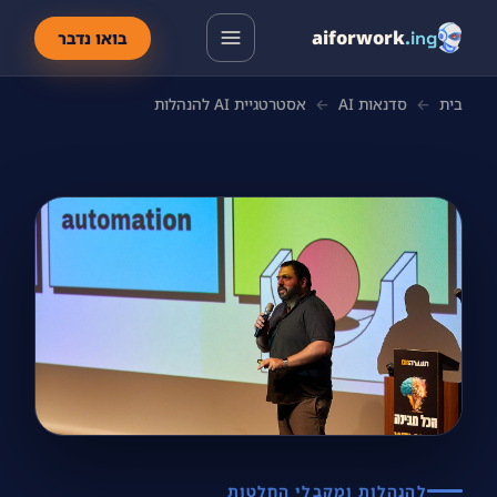
aiforwork
.ing
בואו נדבר
בית
←
סדנאות AI
←
אסטרטגיית AI להנהלות
להנהלות ומקבלי החלטות