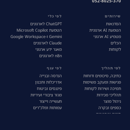
052-8025-370
שירותים
לפי כלי
הסדנאות
ChatGPT לארגונים
הטמעת AI ארגונית
הטמעת Microsoft Copilot
מטמיע AI ארגוני
Gemini ו-Google Workspace
הכלים
Claude לארגונים
לקוחות
מאגר ידע ארגוני
n8n לארגונים
לפי תהליך
לפי ענף
כתיבה, סיכומים ודוחות
הנדסה ובנייה
פגישות ומעקב משימות
אדריכלות ותכנון
תמיכה ושירות לקוחות
פיננסים וביטוח
תהליכי מכירות
מגזר ציבורי ועיריות
ניהול מוצר
תעשייה וייצור
כספים ובקרה
עמותות ומלכ"רים
חוזים ומסמכים
גיוס ומיון
רכש וספקים