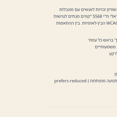
 בהתאם להוראות תקנה 35 לתקנות שוויון זכויות לאנשים עם מוגבלות
(התאמות נגישות לשירות), התשע"ג-2013, ולתקן הישראלי ת"י 5568 "קווים מנחים לנגישות
WCAG
הבין-לאומיות. בין ההתאמות
ן" בראש כל עמוד
רקע
ן
הפחתת אנימציות עבור משתמשים שהגדירו העדפת תנועה מופחתת (prefers-reduced-