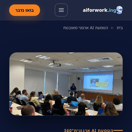
aiforwork
.ing
בואו נדבר
בית
←
הטמעת AI ארגוני מאובטח
הטמעת AI ארגונית
360°