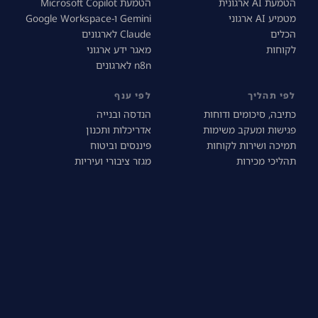
הטמעת AI ארגונית
הטמעת Microsoft Copilot
מטמיע AI ארגוני
Gemini ו-Google Workspace
הכלים
Claude לארגונים
לקוחות
מאגר ידע ארגוני
n8n לארגונים
לפי תהליך
לפי ענף
כתיבה, סיכומים ודוחות
הנדסה ובנייה
פגישות ומעקב משימות
אדריכלות ותכנון
תמיכה ושירות לקוחות
פיננסים וביטוח
תהליכי מכירות
מגזר ציבורי ועיריות
ניהול מוצר
תעשייה וייצור
כספים ובקרה
עמותות ומלכ"רים
חוזים ומסמכים
גיוס ומיון
רכש וספקים
ממשל ובקרה
מדיניות AI בארגון
משילות AI ארגונית