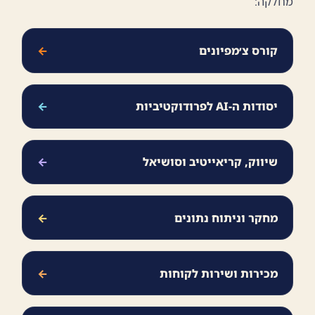
מחלקה:
קורס צ׳מפיונים
←
יסודות ה-AI לפרודוקטיביות
←
שיווק, קריאייטיב וסושיאל
←
מחקר וניתוח נתונים
←
מכירות ושירות לקוחות
←