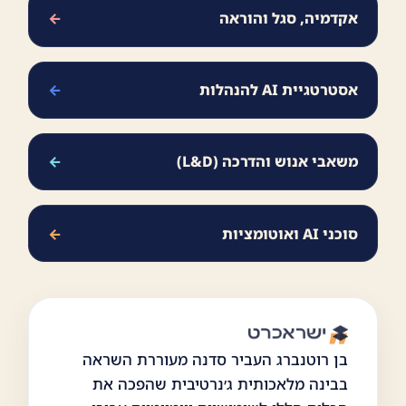
אקדמיה, סגל והוראה
←
אסטרטגיית AI להנהלות
←
משאבי אנוש והדרכה (L&D)
←
סוכני AI ואוטומציות
←
בן רוטנברג העביר סדנה מעוררת השראה
בבינה מלאכותית ג׳נרטיבית שהפכה את